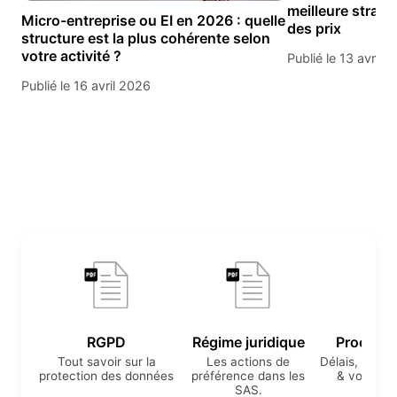
meilleure stratég
Micro-entreprise ou EI en 2026 : quelle
des prix
structure est la plus cohérente selon
votre activité ?
Publié le 13 avril 
Publié le 16 avril 2026
RGPD
Régime juridique
Procédure
Tout savoir sur la
Les actions de
Délais, nullit
protection des données
préférence dans les
& voies de
SAS.