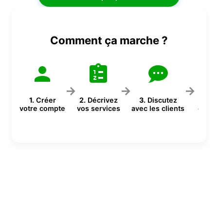
Comment ça marche ?
→
→
→
1.
Créer
2.
Décrivez
3.
Discutez
4.
Ga
votre compte
vos services
avec les clients
en vis