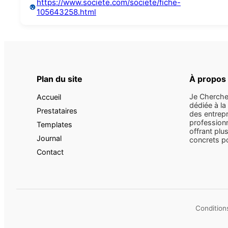
https://www.societe.com/societe/fiche-
105643258.html
Plan du site
À propos
Je Cherche
Accueil
dédiée à la
Prestataires
des entrepr
professionn
Templates
offrant plus
Journal
concrets pou
Contact
Conditions