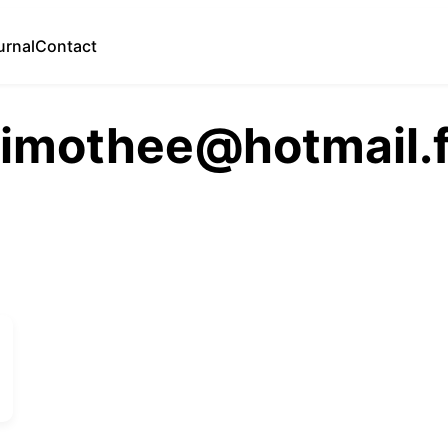
urnal
Contact
imothee@hotmail.f