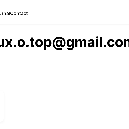
urnal
Contact
oux.o.top@gmail.co