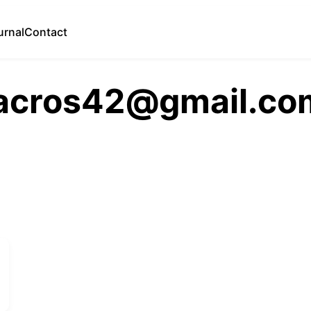
urnal
Contact
lacros42@gmail.co