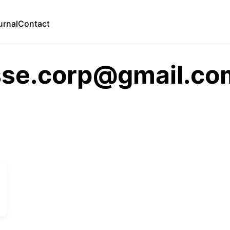
urnal
Contact
sse.corp@gmail.co